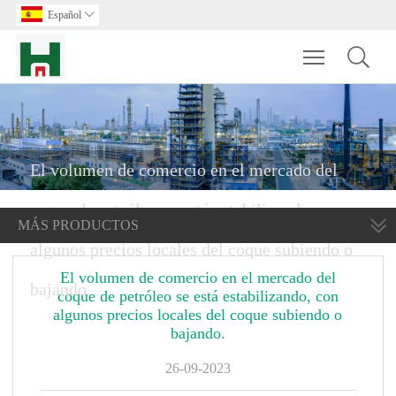
Español

Toggle main m
El volumen de comercio en el mercado del
coque de petróleo se está estabilizando, con
MÁS PRODUCTOS
algunos precios locales del coque subiendo o
El volumen de comercio en el mercado del
bajando.
coque de petróleo se está estabilizando, con
algunos precios locales del coque subiendo o
bajando.
26-09-2023