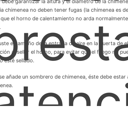
e debe garantizar la altura y el diámetro de la chimene
ia chimenea no deben tener fugas (la chimenea es d
prest
 que el horno de calentamiento no arda normalmente, s
.
juste el tamaño de la entrada de aire en la puerta de 
ación al sellar el horno, para evitar que el fuego no p
o esté sellado.
atenc
i se añade un sombrero de chimenea, éste debe estar 
enea.