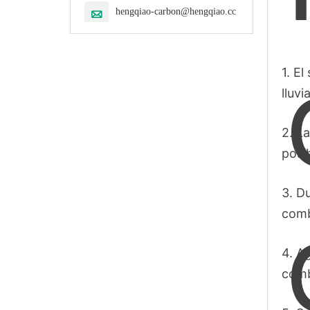
hengqiao-carbon@hengqiao.cc

1. E
lluv
2. L
posi
3. D
comb
4. A
comb