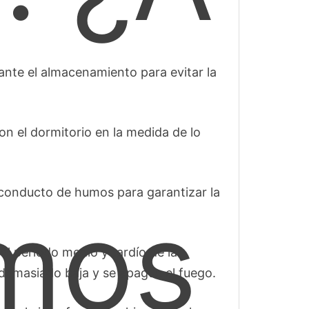
ante el almacenamiento para evitar la
n el dormitorio en la medida de lo
 conducto de humos para garantizar la
mos
el período medio y tardío de la
demasiado baja y se apague el fuego.