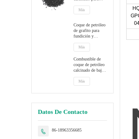
fundición y
HQ
fabricación de
Más
GP
acero
0
Coque de petróleo
de grafito para
fundición y
fabricación de
acero Grafito
Más
artificial
Combustible de
coque de petróleo
calcinado de bajo
precio
Más
Datos De Contacto
86-18963356685
