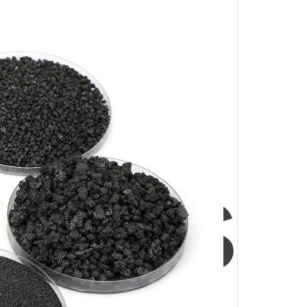
do
zamos