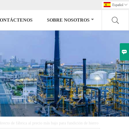
Español

ONTÁCTENOS
SOBRE NOSOTROS

irecto de fábrica al precio más bajo para fundición de hierro