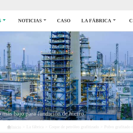
S
NOTICIAS
CASO
LA FÁBRICA
C
o más bajo para fundición de hierro

>
La fábrica
>
Coque de petróleo grafitizado
>
Polvo grafitado d
Inicio