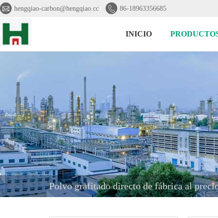


hengqiao-carbon@hengqiao.cc
86-18963356685
INICIO
PRODUCTO
Polvo grafitado directo de fábrica al preci