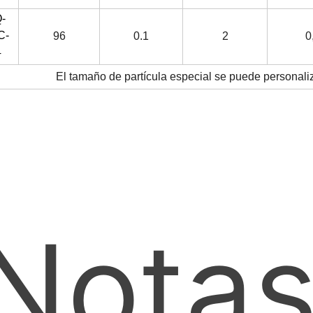
-
C-
96
0.1
2
0
4
El tamaño de partícula especial se puede personal
Notas