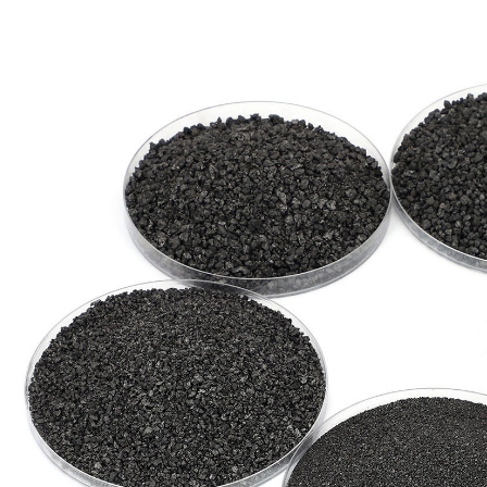
cuan
utili