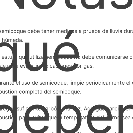
qué
l semicoque debe tener medidas a prueba de lluvia dur
ia húmeda.
a estufa que utiliza semicoque no debe comunicarse co
ble para evitar intoxicaciones por gas.
urante el uso de semicoque, limpie periódicamente el
debe
ustión completa del semicoque.
gregue suficiente carbón a la vez. Agregue carbón en 
ustión para evitar que la temperatura del horno sea 