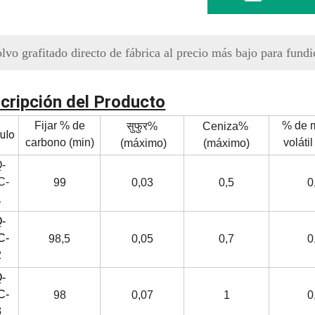
lvo grafitado directo de fábrica al precio más bajo para fundi
cripción del Producto
Fijar % de
% de m
सुफुर%
Ceniza%
culo
carbono (min)
volátil
(máximo)
(máximo)
-
C-
99
0,03
0,5
0
1
-
C-
98,5
0,05
0,7
0
2
-
C-
98
0,07
1
0
3