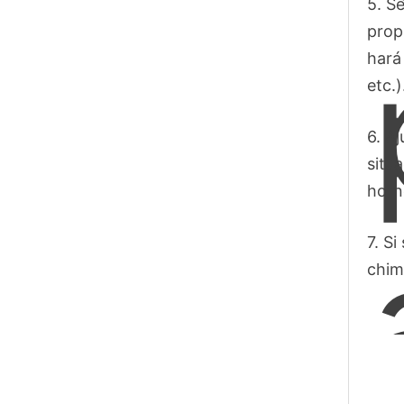
5. S
prop
hará
etc.)
6. A
situ
horn
7. S
chim