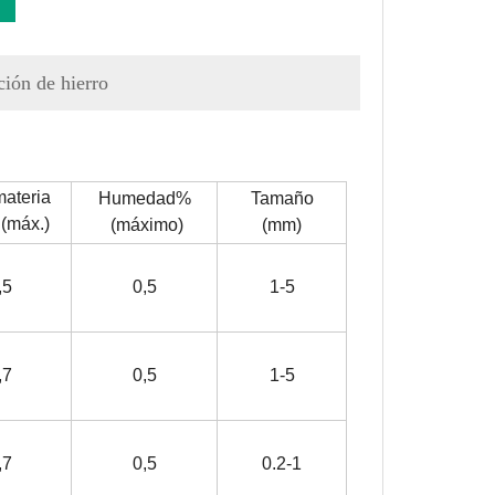
ción de hierro
ateria
Humedad%
Tamaño
 (máx.)
(máximo)
(mm)
,5
0,5
1-5
,7
0,5
1-5
,7
0,5
0.2-1