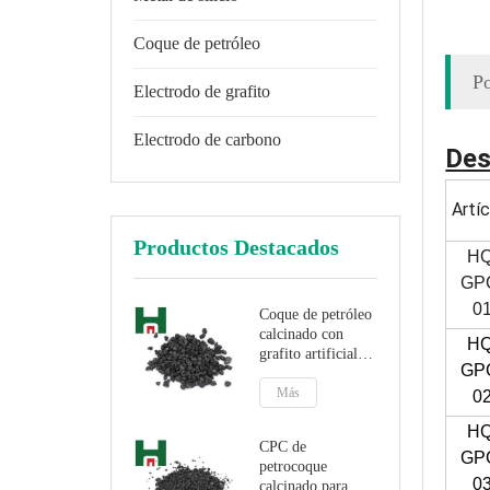
Coque de petróleo
Po
Electrodo de grafito
Electrodo de carbono
Des
Artí
Productos Destacados
HQ
GP
0
Coque de petróleo
calcinado con
HQ
grafito artificial
GP
para aditivo de
carbono
Más
0
HQ
CPC de
GP
petrocoque
0
calcinado para