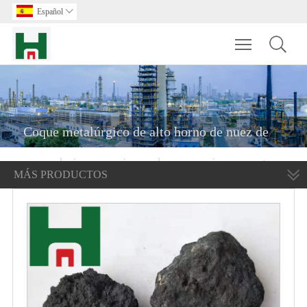
Español

Toggle main m
Coque metalúrgico de alto horno de nuez de
coque bajo en cenizas a buen precio en venta
MÁS PRODUCTOS