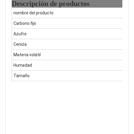
Descripción de productos
nombre del producto
Coq
Carbono fijo
80-
Azufre
0,7-
Ceniza
13,
Materia volátil
1,5 
Humedad
8-1
Tamaño
Per