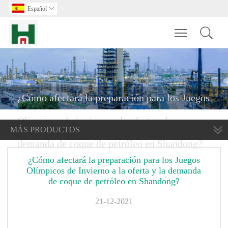
Español

Toggle main m
¿Cómo afectará la preparación para los Juegos
Olímpicos de Invierno a la oferta y la
MÁS PRODUCTOS
demanda de coque de petróleo en Shandong?
¿Cómo afectará la preparación para los Juegos
Olímpicos de Invierno a la oferta y la demanda
de coque de petróleo en Shandong?
21-12-2021